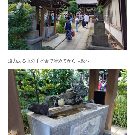
迫力ある龍の手水舎で清めてから拝殿へ。