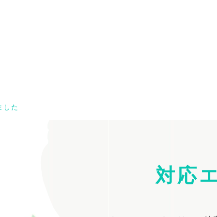
ました
対応