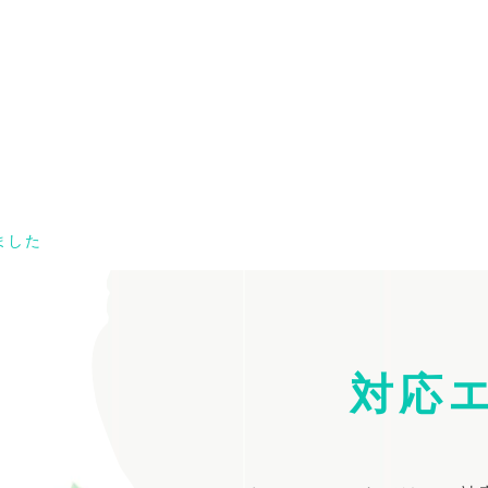
ました
対応