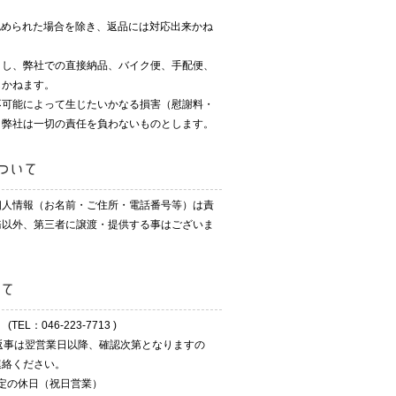
が認められた場合を除き、返品には対応出来かね
とし、弊社での直接納品、バイク便、手配便、
しかねます。
不可能によって生じたいかなる損害（慰謝料・
、弊社は一切の責任を負わないものとします。
ついて
個人情報（お名前・ご住所・電話番号等）は責
務以外、第三者に譲渡・提供する事はございま
いて
EL：046-223-7713 )
返事は翌営業日以降、確認次第となりますの
連絡ください。
規定の休日（祝日営業）