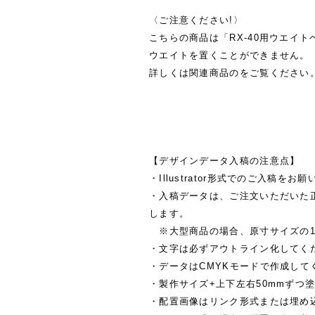
〈ご注意ください!〉
こちらの商品は「RX-40用ウエイ
ウエイトを置くことができません。
詳しくは関連商品のをご覧ください
【デザインデータ入稿の注意点】
・Illustrator形式でのご入稿をお
・入稿データは、ご注文いただいた
します。
※大型商品の場合、原寸サイズの1/
・文字は必ずアウトライン化してく
・データはCMYKモードで作成して
・製作サイズ+上下左右50mmずつ
・配置画像はリンク形式または埋め