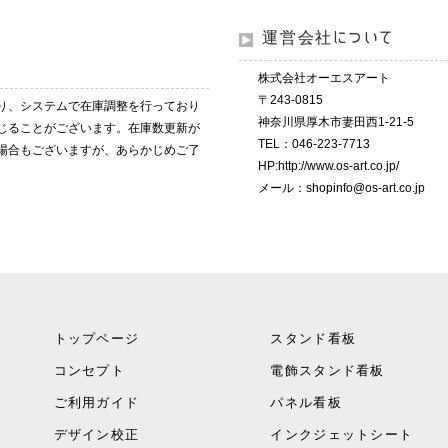
運営会社について
株式会社オーエスアート
〒243-0815
り、システムで在庫調整を行っており
神奈川県厚木市妻田西1-21-5
じることがございます。在庫数更新が
TEL：046-223-7713
場合もございますが、あらかじめご了
HP:
http://www.os-art.co.jp/
メール：
shopinfo@os-art.co.jp
トップページ
スタンド看板
コンセプト
電飾スタンド看板
ご利用ガイド
パネル看板
デザイン校正
インクジェットシート