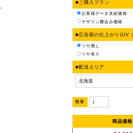
■ご購入プラン
ン
お客様データ支給価格
デザイン費込み価格
■広告面の仕上がり(UV
ツヤ無し
ツヤ有り
■配送エリア
数量
商品価格