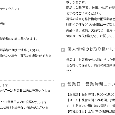
致しかねます。
商品に欠陥(不良、破損、欠品) 
わせください）
ますのでご了承ください。
再送の場合も弊社指定の配送業者
運輸）
時間指定便などでの対応は一切致
商品不良、破損、欠品など、使用
違約金・逸失利益など）に関して
送業者の約款に基づきます。
個人情報のお取り扱いに
送業者に直接ご連絡ください。
載がない場合、商品のお届けができま
当店は、お客様からお預かりした
任を持って保管し、商品の発送業
せん。
営業日・営業時間につ
ります。
から7〜14営業日以内に発送いたしま
【お電話】受付時間：9:00〜18:00 (T
【メール】受付時間：24時間、お
7〜14営業日以内に発送いたします。
で、お急ぎのご用件はお電話でご
にお届けを出来ない場合がございま
【弊社定休日】土/日/その他弊社