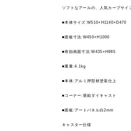
ソフトなアールの、人気カーブサイ
■本体サイズ:W510×H1140×D470
■面板寸法:W450×H1000
■有効画面寸法:W435×H985
■重量:4.1kg
■本体:アルミ押型材塗装仕上
■コーナー:亜鉛ダイキャスト
■面板:アートパネル白2mm
キャスター仕様