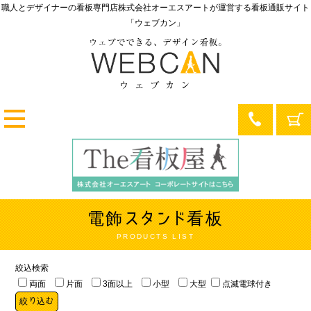
職人とデザイナーの看板専門店
株式会社オーエスアートが運営する
看板通販サイト
「ウェブカン」
電飾スタンド看板
PRODUCTS LIST
絞込検索
両面
片面
3面以上
小型
大型
点滅電球付き