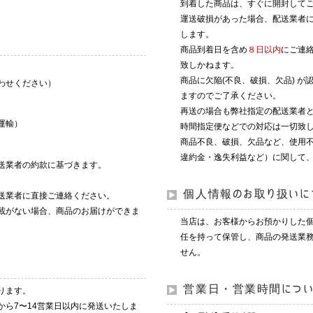
到着した商品は、すぐに開封して
運送破損があった場合、配送業者
します。
商品到着日を含め
８日以内
にご連
致しかねます。
商品に欠陥(不良、破損、欠品) 
わせください）
ますのでご了承ください。
再送の場合も弊社指定の配送業者
運輸）
時間指定便などでの対応は一切致
商品不良、破損、欠品など、使用
違約金・逸失利益など）に関して
送業者の約款に基づきます。
個人情報のお取り扱いに
送業者に直接ご連絡ください。
載がない場合、商品のお届けができま
当店は、お客様からお預かりした
任を持って保管し、商品の発送業
せん。
営業日・営業時間につ
ります。
から7〜14営業日以内に発送いたしま