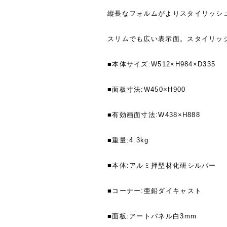
縦長なフォルムがよりスタイリッシ
スリムでも広い表示面。スタイリッ
■本体サイズ:W512×H984×D335
■面板寸法:W450×H900
■有効画面寸法:W438×H888
■重量:4.3kg
■本体:アルミ押型材化研シルバー
■コーナー:亜鉛ダイキャスト
■面板:アートパネル白3mm