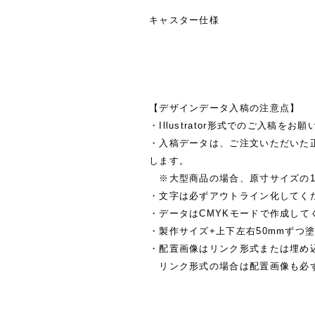
キャスター仕様
【デザインデータ入稿の注意点】
・Illustrator形式でのご入稿をお
・入稿データは、ご注文いただいた
します。
※大型商品の場合、原寸サイズの1/
・文字は必ずアウトライン化してく
・データはCMYKモードで作成して
・製作サイズ+上下左右50mmずつ
・配置画像はリンク形式または埋め
リンク形式の場合は配置画像も必