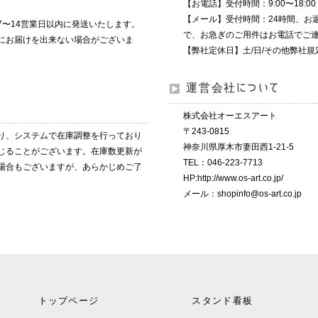
【お電話】受付時間：9:00〜18:00 (T
【メール】受付時間：24時間、お
7〜14営業日以内に発送いたします。
で、お急ぎのご用件はお電話でご
にお届けを出来ない場合がございま
【弊社定休日】土/日/その他弊社
運営会社について
株式会社オーエスアート
〒243-0815
り、システムで在庫調整を行っており
神奈川県厚木市妻田西1-21-5
じることがございます。在庫数更新が
TEL：046-223-7713
場合もございますが、あらかじめご了
HP:
http://www.os-art.co.jp/
メール：
shopinfo@os-art.co.jp
トップページ
スタンド看板