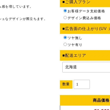
■ご購入プラン
ュ感を増しています。
お客様データ支給価格
デザイン費込み価格
シュなデザインが際立ちます。
■広告面の仕上がり(UV
ツヤ無し
ツヤ有り
■配送エリア
数量
商品価格