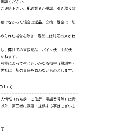
ご確認ください。
にご連絡下さい。配送業者が現認、引き取り致
絡頂けなかった場合は返品、交換、返金は一切
が認められた場合を除き、返品には対応出来かね
とし、弊社での直接納品、バイク便、手配便、
しかねます。
不可能によって生じたいかなる損害（慰謝料・
、弊社は一切の責任を負わないものとします。
ついて
個人情報（お名前・ご住所・電話番号等）は責
務以外、第三者に譲渡・提供する事はございま
いて