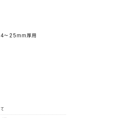
 14〜25mm厚用
いて