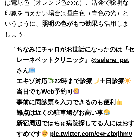
は電球色（オレンジ色の光）、活発で聡明な
印象を与えたい場合は昼白色（青色の光）と
いうように、
照明の色がもつ効果
も活用しま
しょう。
ちなみにチャロがお世話になったのは『セ
レーネペットクリニック』
@selene_pet
さん
エキゾ対応
22時まで診療
土日診療
当日でもWeb予約可
事前に問診票を入力できるのも便利
難点は近くの駐車場がお高い事
新宿周辺ではちゅ病院探してる人にはおす
すめです
pic.twitter.com/c4FZbxjhmv