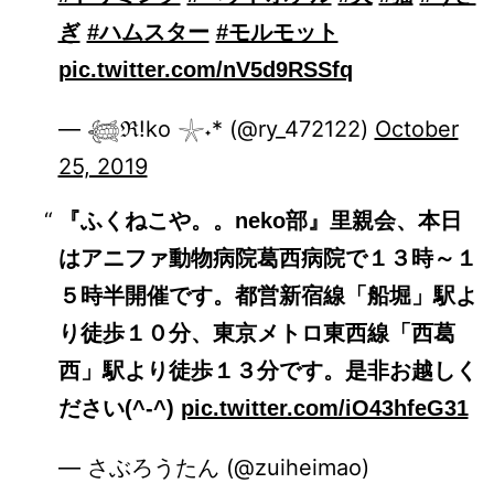
ぎ
#ハムスター
#モルモット
pic.twitter.com/nV5d9RSSfq
— 𓆉ℜ!ko 𓇼˖* (@ry_472122)
October
25, 2019
『ふくねこや。。neko部』里親会、本日
はアニファ動物病院葛西病院で１３時～１
５時半開催です。都営新宿線「船堀」駅よ
り徒歩１０分、東京メトロ東西線「西葛
西」駅より徒歩１３分です。是非お越しく
ださい(^-^)
pic.twitter.com/iO43hfeG31
— さぶろうたん (@zuiheimao)