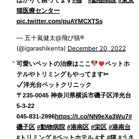
ばかりで困ってます
#猫
#動物病院
#東京
猫医療センター
pic.twitter.com/puAYMCXTSs
— 五十嵐健太@飛び猫®︎
(@igarashikenta)
December 20, 2022
可愛いペットの治療はここ
ペットホ
テルやトリミングもやってます✂︎
洋光台ペットクリニック
〒235-0045 神奈川県横浜市磯子区洋光台
5-3-22
045-831-2996
https://t.co/NN9eXa3Wu7
#
磯子区
#動物病院
#港南区
#栄区
#港南台
#トリミング
#ペットホテル
#犬
#猫
#うさ