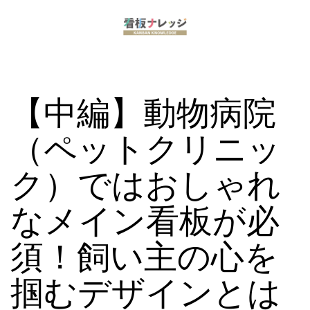
コ
ン
看
テ
板
ン
【中編】動物病院
ナ
ツ
レ
へ
（ペットクリニッ
ッ
ス
ク）ではおしゃれ
ジ
キ
ッ
なメイン看板が必
プ
須！飼い主の心を
掴むデザインとは