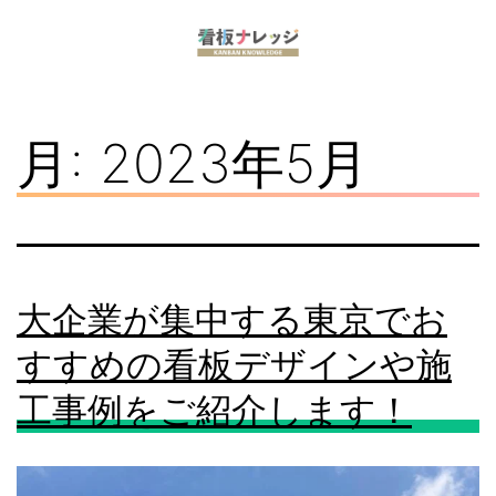
コ
ン
看
テ
板
ン
月:
2023年5月
ナ
ツ
レ
へ
ッ
ス
ジ
キ
大企業が集中する東京でお
ッ
すすめの看板デザインや施
プ
工事例をご紹介します！