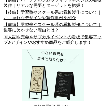
製作｜リアルな需要とターゲットを把握！
め
【後編】学習塾やスクール系の看板製作について｜
の
おしゃれなデザインや製作事例を紹介
看
【前編】学習塾やスクール系の看板製作について｜
集客に欠かせない理由とは？
板
同人誌即売会やサブカルイベントの看板で集客アッ
デ
プ♪デザインやおすすめ商品をご紹介します！
ザ
イ
ン
や
施
工
事
例