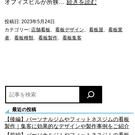
大
オフィスビルが所狭…
続きを読む
企
業
投稿日:
2023年5月24日
カテゴリー:
店舗看板
、
看板デザイン
、
看板屋
、
看板業
が
者
、
看板種類
、
看板製作
、
看板集客
集
中
す
る
東
検
京
索
で
最近の投稿
お
【後編】パーソナルジムやフィットネスジムの看板
す
製作｜集客に効果的なデザインや製作事例をご紹介
す
【前編】パーソナルジムやフィットネスジムの看板