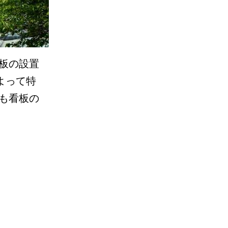
板の設置
よって特
も看板の