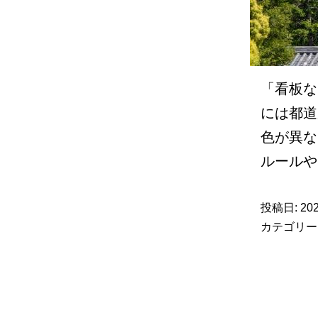
「看板な
には都道
色が異な
ルール
投稿日:
20
カテゴリー