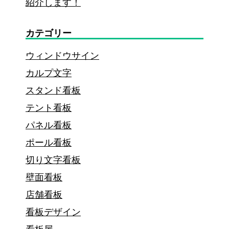
紹介します！
調
査！
カテゴリー
注
ウィンドウサイン
意
カルプ文字
し
スタンド看板
た
テント看板
い
パネル看板
ル
ポール看板
ー
切り文字看板
ル
壁面看板
も
店舗看板
解
看板デザイン
説