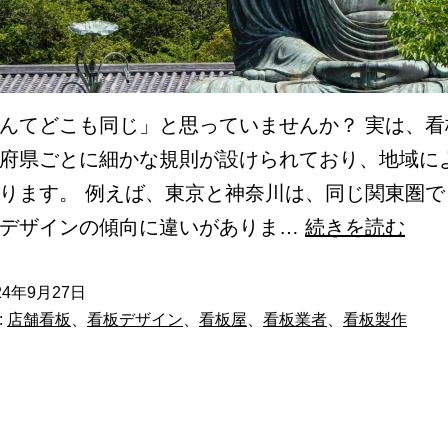
んてどこも同じ」と思っていませんか？ 実は、看
府県ごとに細かな規則が設けられており、地域に
ります。 例えば、東京と神奈川は、同じ関東圏で
【前
やデザインの傾向に違いがありま…
続きを読む
編】
神
24年9月27日
:
店舗看板
、
看板デザイン
、
看板屋
、
看板業者
、
看板製作
奈
川
県
の