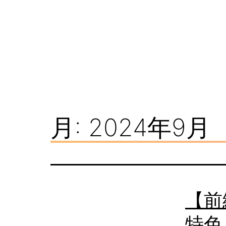
コ
ン
テ
ン
ツ
看
へ
板
ス
月:
2024年9月
ナ
キ
レ
ッ
ッ
プ
ジ
【前
特色