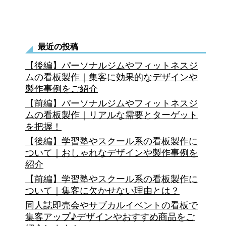
看
板
デ
最近の投稿
ザ
【後編】パーソナルジムやフィットネスジ
イ
ムの看板製作｜集客に効果的なデザインや
製作事例をご紹介
ン
【前編】パーソナルジムやフィットネスジ
の
ムの看板製作｜リアルな需要とターゲット
を把握！
特
【後編】学習塾やスクール系の看板製作に
色
ついて｜おしゃれなデザインや製作事例を
と
紹介
【前編】学習塾やスクール系の看板製作に
傾
ついて｜集客に欠かせない理由とは？
向
同人誌即売会やサブカルイベントの看板で
を
集客アップ♪デザインやおすすめ商品をご