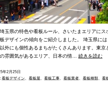
埼玉県の特色や看板ルール、さいたまエリアにス
板デザインの傾向をご紹介しました。 埼玉県には
以外にも個性あるまちがたくさんあります。東京
【
会の雰囲気があるエリア、日本の情…
続きを読む
編
埼
25年2月25日
:
看板デザイン
、
看板屋
、
看板工事
、
看板業者
、
看板種類
、
看
玉
県
の
看