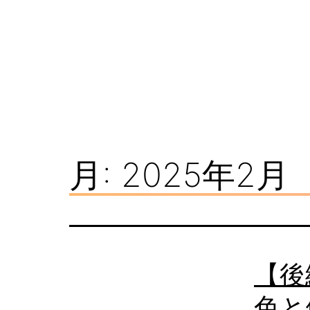
コ
ン
テ
ン
ツ
看
へ
板
ス
月:
2025年2月
ナ
キ
レ
ッ
ッ
プ
ジ
【後
色と