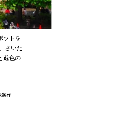
ポットを
、さいた
と遜色の
後
】
板製作