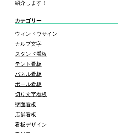
紹介します！
査
注
カテゴリー
意
ウィンドウサイン
し
カルプ文字
た
スタンド看板
い
テント看板
ル
パネル看板
ー
ポール看板
ル
切り文字看板
も
壁面看板
解
店舗看板
説
看板デザイン