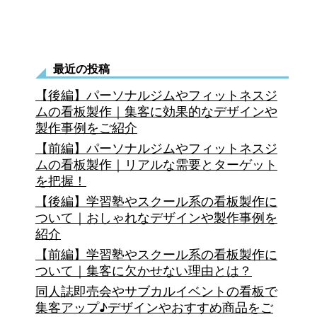
板
デ
ザ
最近の投稿
イ
【後編】パーソナルジムやフィットネスジ
ン
ムの看板製作｜集客に効果的なデザインや
製作事例をご紹介
の
【前編】パーソナルジムやフィットネスジ
特
ムの看板製作｜リアルな需要とターゲット
を把握！
色
【後編】学習塾やスクール系の看板製作に
と
ついて｜おしゃれなデザインや製作事例を
傾
紹介
【前編】学習塾やスクール系の看板製作に
向
ついて｜集客に欠かせない理由とは？
を
同人誌即売会やサブカルイベントの看板で
調
集客アップ♪デザインやおすすめ商品をご