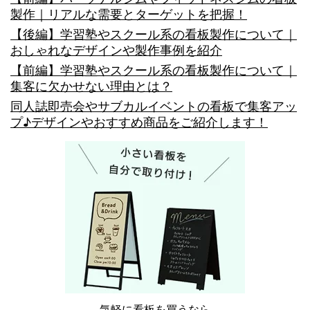
製作｜リアルな需要とターゲットを把握！
の！？
【後編】学習塾やスクール系の看板製作について｜
メ
おしゃれなデザインや製作事例を紹介
リ
【前編】学習塾やスクール系の看板製作について｜
集客に欠かせない理由とは？
ッ
同人誌即売会やサブカルイベントの看板で集客アッ
ト・
プ♪デザインやおすすめ商品をご紹介します！
種
類・
製
作
方
法
な
ど
気軽に看板を買うなら