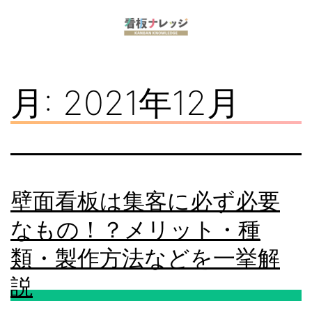
コ
ン
看
テ
板
ン
月:
2021年12月
ナ
ツ
レ
へ
ッ
ス
ジ
キ
壁面看板は集客に必ず必要
ッ
なもの！？メリット・種
プ
類・製作方法などを一挙解
説