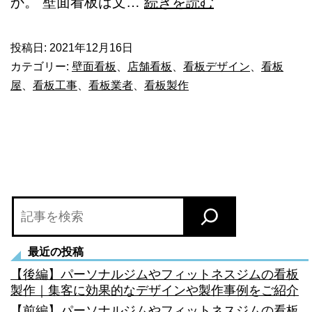
壁
か。 壁面看板は文…
続きを読む
面
看
投稿日:
2021年12月16日
カテゴリー:
壁面看板
、
店舗看板
、
看板デザイン
、
看板
板
屋
、
看板工事
、
看板業者
、
看板製作
は
集
客
に
必
検
ず
索
必
最近の投稿
要
【後編】パーソナルジムやフィットネスジムの看板
な
製作｜集客に効果的なデザインや製作事例をご紹介
も
【前編】パーソナルジムやフィットネスジムの看板