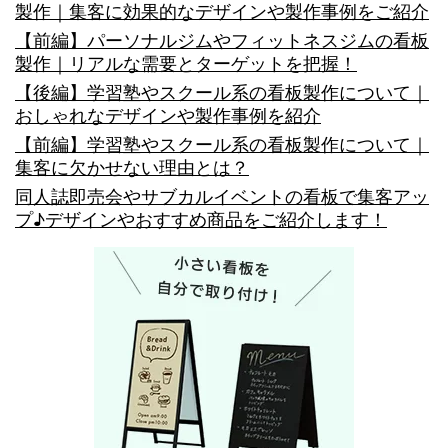
ン
製作｜集客に効果的なデザインや製作事例をご紹介
の
【前編】パーソナルジムやフィットネスジムの看板
製作｜リアルな需要とターゲットを把握！
特
【後編】学習塾やスクール系の看板製作について｜
色
おしゃれなデザインや製作事例を紹介
と
【前編】学習塾やスクール系の看板製作について｜
集客に欠かせない理由とは？
傾
同人誌即売会やサブカルイベントの看板で集客アッ
向
プ♪デザインやおすすめ商品をご紹介します！
を
調
査！
注
意
し
た