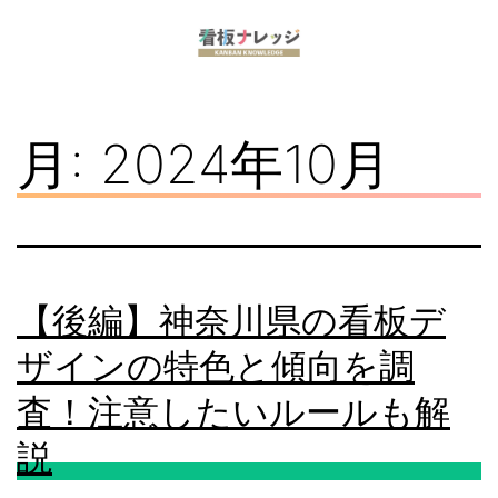
コ
ン
看
テ
板
ン
月:
2024年10月
ナ
ツ
レ
へ
ッ
ス
ジ
キ
【後編】神奈川県の看板デ
ッ
ザインの特色と傾向を調
プ
査！注意したいルールも解
説