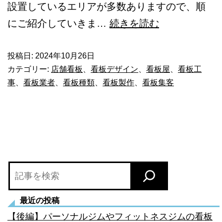
設置しているエリアが多数ありますので、順
【後
にご紹介していきま…
続きを読む
編】
神
投稿日:
2024年10月26日
カテゴリー:
店舗看板
、
看板デザイン
、
看板屋
、
看板工
奈
事
、
看板業者
、
看板種類
、
看板製作
、
看板集客
川
県
の
看
板
検
デ
索
ザ
最近の投稿
イ
【後編】パーソナルジムやフィットネスジムの看板