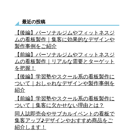
の
看
最近の投稿
板
【後編】パーソナルジムやフィットネスジ
の
ムの看板製作｜集客に効果的なデザインや
製作事例をご紹介
デ
【前編】パーソナルジムやフィットネスジ
ザ
ムの看板製作｜リアルな需要とターゲット
を把握！
イ
【後編】学習塾やスクール系の看板製作に
ン
ついて｜おしゃれなデザインや製作事例を
の
紹介
【前編】学習塾やスクール系の看板製作に
コ
ついて｜集客に欠かせない理由とは？
ツ
同人誌即売会やサブカルイベントの看板で
と
集客アップ♪デザインやおすすめ商品をご
紹介します！
は