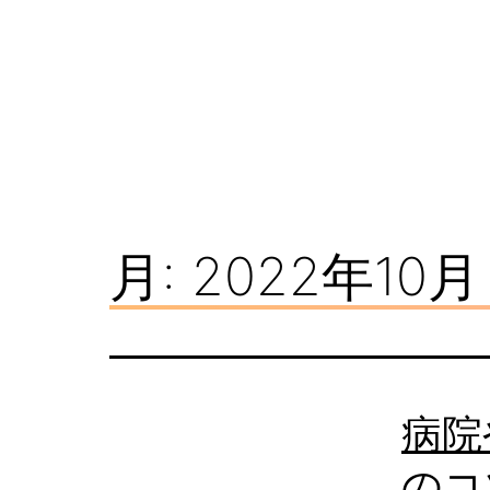
コ
ン
テ
ン
ツ
看
へ
板
ス
月:
2022年10月
ナ
キ
レ
ッ
ッ
プ
ジ
病院
のコ