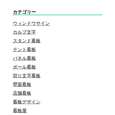
似
カテゴリー
顔
ウィンドウサイン
絵
カルプ文字
や
スタンド看板
イ
テント看板
ラ
パネル看板
ス
ポール看板
ト
切り文字看板
が
壁面看板
人
店舗看板
気
看板デザイン
の
看板屋
理