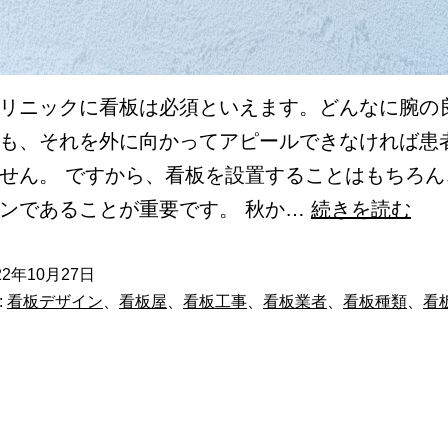
リニックに看板は必須といえます。どんなに腕の
も、それを外に向かってアピールできなければ患
せん。 ですから、看板を設置することはもちろん
病
ンであることが重要です。 秋か…
続きを読む
院
や
22年10月27日
:
看板デザイン
、
看板屋
、
看板工事
、
看板業者
、
看板種類
、
看
ク
リ
ニ
ッ
ク