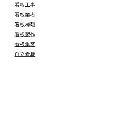
看板工事
由
看板業者
も
看板種類
解
看板製作
説
看板集客
自立看板