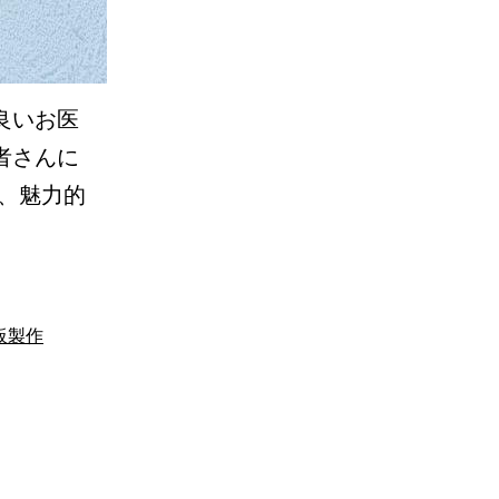
良いお医
者さんに
、魅力的
板製作