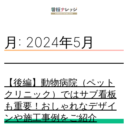
コ
ン
看
テ
板
ン
月:
2024年5月
ナ
ツ
レ
へ
ッ
ス
ジ
キ
【後編】動物病院（ペット
ッ
クリニック）ではサブ看板
プ
も重要！おしゃれなデザイ
ンや施工事例をご紹介