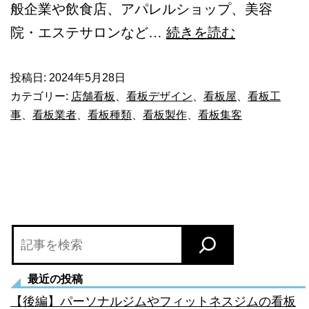
般企業や飲食店、アパレルショップ、美容
【後
院・エステサロンなど…
続きを読む
編】
動
投稿日:
2024年5月28日
カテゴリー:
店舗看板
、
看板デザイン
、
看板屋
、
看板工
物
事
、
看板業者
、
看板種類
、
看板製作
、
看板集客
病
院
（ペ
ッ
ト
検
ク
索
リ
最近の投稿
ニ
【後編】パーソナルジムやフィットネスジムの看板