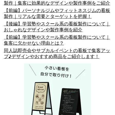
ッ
製作｜集客に効果的なデザインや製作事例をご紹介
ク）
【前編】パーソナルジムやフィットネスジムの看板
製作｜リアルな需要とターゲットを把握！
で
【後編】学習塾やスクール系の看板製作について｜
は
おしゃれなデザインや製作事例を紹介
サ
【前編】学習塾やスクール系の看板製作について｜
集客に欠かせない理由とは？
ブ
同人誌即売会やサブカルイベントの看板で集客アッ
看
プ♪デザインやおすすめ商品をご紹介します！
板
も
重
要！
お
し
ゃ