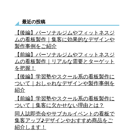
ー
ル
最近の投稿
系
【後編】パーソナルジムやフィットネスジ
の
ムの看板製作｜集客に効果的なデザインや
製作事例をご紹介
看
【前編】パーソナルジムやフィットネスジ
板
ムの看板製作｜リアルな需要とターゲット
を把握！
製
【後編】学習塾やスクール系の看板製作に
作
ついて｜おしゃれなデザインや製作事例を
に
紹介
【前編】学習塾やスクール系の看板製作に
つ
ついて｜集客に欠かせない理由とは？
い
同人誌即売会やサブカルイベントの看板で
て
集客アップ♪デザインやおすすめ商品をご
紹介します！
｜