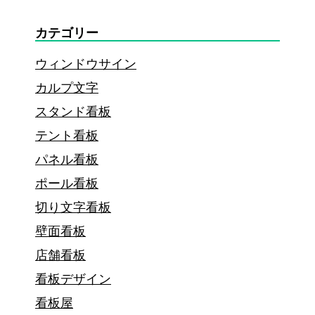
集
カテゴリー
客
ウィンドウサイン
に
カルプ文字
欠
スタンド看板
か
テント看板
せ
パネル看板
な
ポール看板
い
切り文字看板
理
壁面看板
由
店舗看板
と
看板デザイン
は？
看板屋