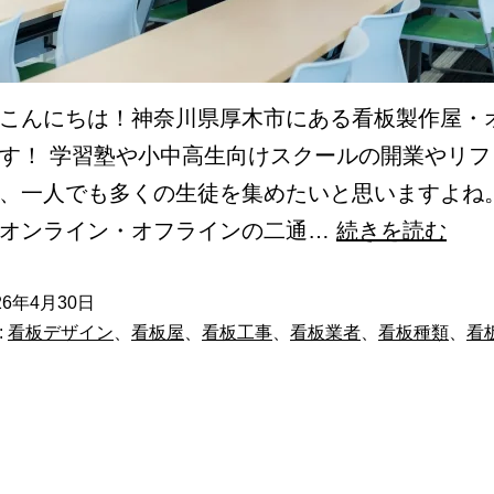
こんにちは！神奈川県厚木市にある看板製作屋・
す！ 学習塾や小中高生向けスクールの開業やリフ
、一人でも多くの生徒を集めたいと思いますよね。
【前
はオンライン・オフラインの二通…
続きを読む
編】
学
26年4月30日
:
看板デザイン
、
看板屋
、
看板工事
、
看板業者
、
看板種類
、
看
習
塾
や
ス
ク