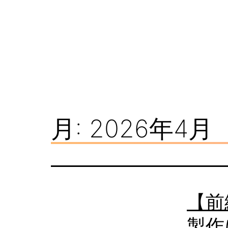
コ
ン
テ
ン
ツ
看
へ
板
ス
月:
2026年4月
ナ
キ
レ
ッ
ッ
プ
ジ
【前
製作