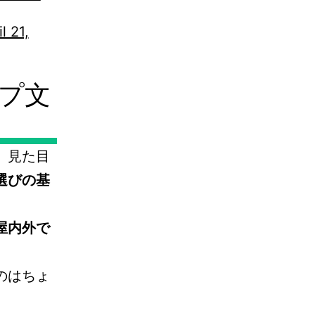
l 21,
プ文
。見た目
選びの基
屋内外で
のはちょ