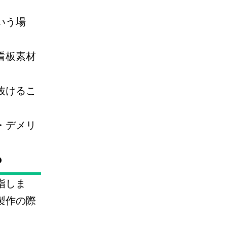
いう場
看板素材
抜けるこ
・デメリ
？
指しま
製作の際