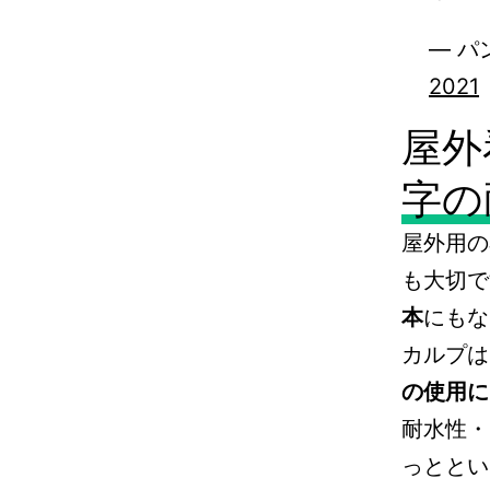
— 
2021
屋外
字の
屋外用の
も大切で
本
にもな
カルプは
の使用に
耐水性・
っととい