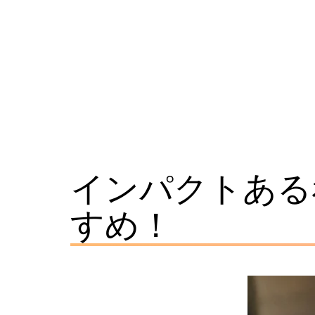
コ
ン
テ
ン
ツ
看
へ
板
ス
ナ
インパクトある
キ
レ
ッ
すめ！
ッ
プ
ジ