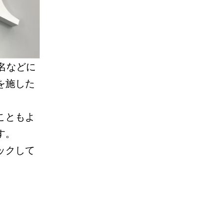
名などに
を施した
こともよ
す。
ックして