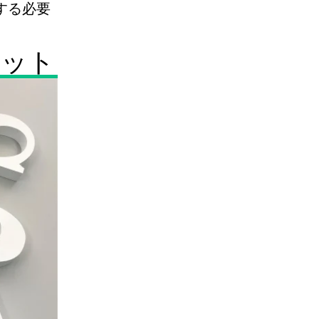
する必要
リット