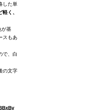
略した単
ど軽く、
色が基
ースもあ
ので、白
後の文字
nBBxBv