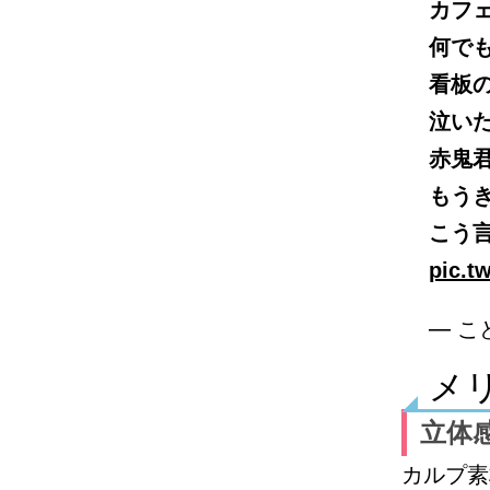
カフ
何で
看板
泣い
赤鬼
もう
こう
pic.t
— こ
メ
立体
カルプ素