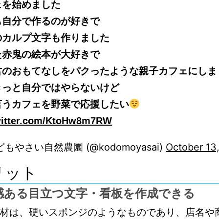
ェを始めました
も自分で作るのが好きで
のカルプ文字も作りました
た赤鬼の絵本が大好きで
君のおもてなしをパクったような親子カフェにしま
きっと自分ではやらないけど
言うカフェを野菜で応援したい
witter.com/KtoHw8m7RW
どもやさい自然農園 (@kodomoyasai)
October 13
リット
感ある目立つ文字・看板を作成できる
材は、硬いスポンジのようなものであり、店名や