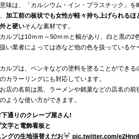
意味は、「カルシウム・イン・プラスチック」を
、
加工前の板状でも女性が軽々持ち上げられるほ
外と硬い
そんな素材です。
カルプは10ｍｍ～50ｍｍと幅があり、白と黒の2
扱い業者によっては赤など他の色を扱っているケ
カルプは、ペンキなどの塗料を塗ることができる
のカラーリングにも対応しています。
お店の名前は黒、ラーメンや銘菓などの店名の前
のような使い方ができます。
竹下通りのクレープ屋さん!
プ文字と電飾看板と
ニングの生地張替えだお
pic.twitter.com/e2Hn