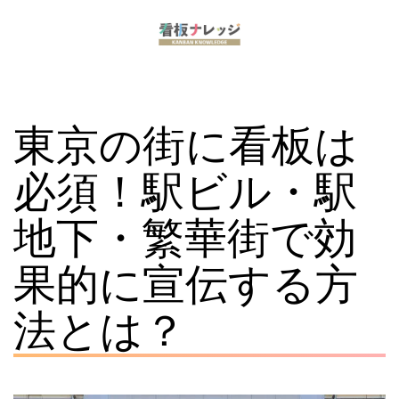
コ
ン
看
テ
板
ン
東京の街に看板は
ナ
ツ
レ
へ
必須！駅ビル・駅
ッ
ス
地下・繁華街で効
ジ
キ
ッ
果的に宣伝する方
プ
法とは？