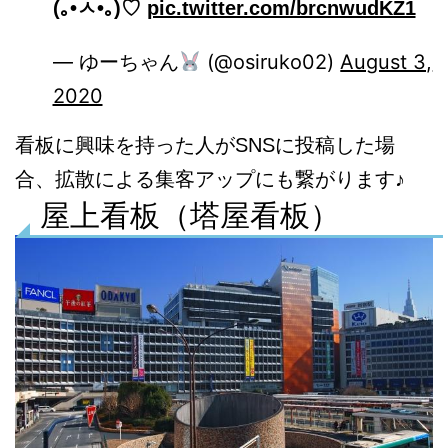
(｡•ㅅ•｡)♡
pic.twitter.com/brcnwudKZ1
— ゆーちゃん
(@osiruko02)
August 3,
2020
看板に興味を持った人がSNSに投稿した場
合、拡散による集客アップにも繋がります♪
屋上看板（塔屋看板）