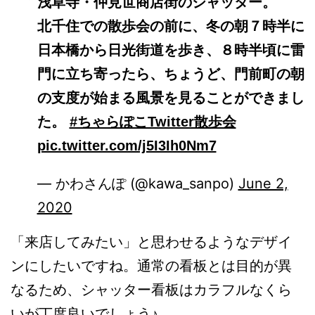
浅草寺・仲見世商店街のシャッター。
北千住での散歩会の前に、冬の朝７時半に
日本橋から日光街道を歩き、８時半頃に雷
門に立ち寄ったら、ちょうど、門前町の朝
の支度が始まる風景を見ることができまし
た。
#ちゃらぽこTwitter散歩会
pic.twitter.com/j5I3Ih0Nm7
— かわさんぽ (@kawa_sanpo)
June 2,
2020
「来店してみたい」と思わせるようなデザイ
ンにしたいですね。通常の看板とは目的が異
なるため、シャッター看板はカラフルなくら
いが丁度良いでしょう♪