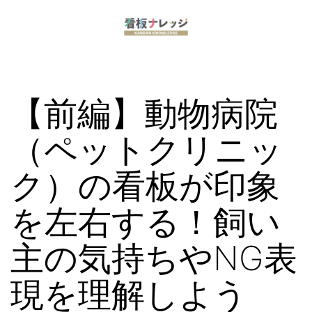
コ
ン
看
テ
板
ン
【前編】動物病院
ナ
ツ
レ
へ
（ペットクリニッ
ッ
ス
ク）の看板が印象
ジ
キ
ッ
を左右する！飼い
プ
主の気持ちやNG表
現を理解しよう