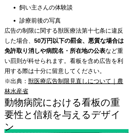
飼い主さんの体験談
診療前後の写真
広告の制限に関する獣医療法第十七条に違反
した場合、
50万円以下の罰金、悪質な場合は
免許取り消しや病院名・所在地の公表
など重
い罰則が科せられます。看板を含め広告を利
用する際は十分に留意してください。
※出典：
獣医療広告制限見直しについて｜農
林水産省
動物病院における看板の重
要性と信頼を与えるデザイ
ン