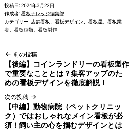
投稿日:
2024年3月22日
作成者:
看板ナレッジ編集部
カテゴリー:
店舗看板
、
看板デザイン
、
看板屋
、
看板業
者
、
看板種類
、
看板製作
投
前の投稿
【後編】コインランドリーの看板製作
稿
で重要なこととは？集客アップのた
ナ
めの看板デザインを徹底解説！
ビ
次の投稿
ゲ
【中編】動物病院（ペットクリニッ
ー
ク）ではおしゃれなメイン看板が必
須！飼い主の心を掴むデザインとは
シ