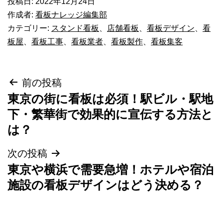
投稿日:
2022年12月24日
作成者:
看板ナレッジ編集部
カテゴリー:
スタンド看板
、
店舗看板
、
看板デザイン
、
看
板屋
、
看板工事
、
看板業者
、
看板製作
、
看板集客
投
前の投稿
東京の街に看板は必須！駅ビル・駅地
稿
下・繁華街で効果的に宣伝する方法と
ナ
は？
ビ
次の投稿
ゲ
東京や横浜で需要急増！ホテルや宿泊
ー
施設の看板デザインはどう決める？
シ