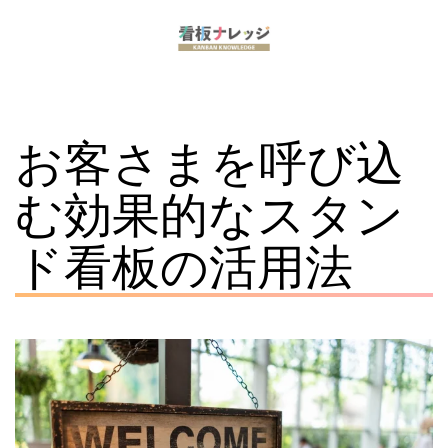
コ
ン
看
テ
板
ン
お客さまを呼び込
ナ
ツ
レ
へ
む効果的なスタン
ッ
ス
ド看板の活用法
ジ
キ
ッ
プ