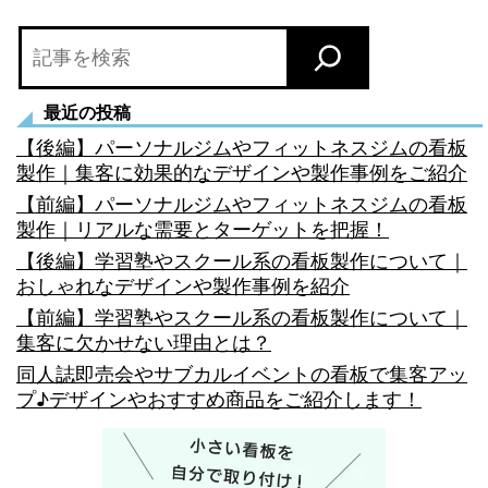
ョ
検
ン
索
最近の投稿
【後編】パーソナルジムやフィットネスジムの看板
製作｜集客に効果的なデザインや製作事例をご紹介
【前編】パーソナルジムやフィットネスジムの看板
製作｜リアルな需要とターゲットを把握！
【後編】学習塾やスクール系の看板製作について｜
おしゃれなデザインや製作事例を紹介
【前編】学習塾やスクール系の看板製作について｜
集客に欠かせない理由とは？
同人誌即売会やサブカルイベントの看板で集客アッ
プ♪デザインやおすすめ商品をご紹介します！