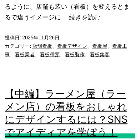
るように、店舗も装い（看板）を変えるとま
【後
るで違うイメージに…
続きを読む
編】
ラ
投稿日:
2025年11月26日
カテゴリー:
店舗看板
、
看板デザイン
、
看板屋
、
看板工
ー
事
、
看板業者
、
看板種類
、
看板製作
、
看板集客
メ
ン
屋
【中編】ラーメン屋（ラー
（ラ
ー
メン店）の看板をおしゃれ
メ
にデザインするには？SNS
ン
でアイディアを学ぼう！
店）