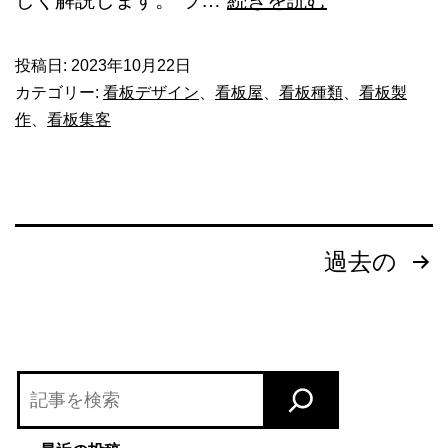
ン
編】
の
ラ
投稿日:
2023年10月22日
コ
カテゴリー:
看板デザイン
、
看板屋
、
看板種類
、
看板製
イ
ツ
作
、
看板集客
ブ
を
ハ
店
ウ
舗
ス・
投
別
過去の
小
に
稿
劇
解
の
場・
説！
ス
ペ
検
タ
索
ー
ジ