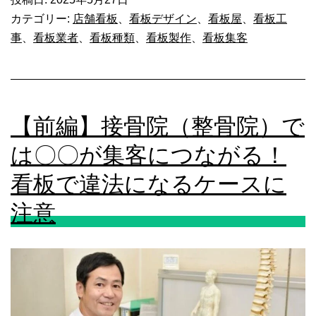
接
カテゴリー:
店舗看板
、
看板デザイン
、
看板屋
、
看板工
は？
骨
事
、
看板業者
、
看板種類
、
看板製作
、
看板集客
落
院
下
（整
事
骨
故
【前編】接骨院（整骨院）で
院）
へ
の
は〇〇が集客につながる！
の
看
看板で違法になるケースに
対
板
注意
策
は
も
色
必
選
須！
び
と