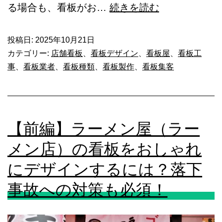
す
【中
る場合も、看板がお…
続きを読む
る
編】
に
ラ
投稿日:
2025年10月21日
カテゴリー:
店舗看板
、
看板デザイン
、
看板屋
、
看板工
は？
ー
事
、
看板業者
、
看板種類
、
看板製作
、
看板集客
表
メ
現
ン
方
屋
法
【前編】ラーメン屋（ラー
（ラ
や
ー
メン店）の看板をおしゃれ
製
メ
にデザインするには？落下
作
ン
事故への対策も必須！
事
店）
例
の