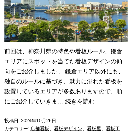
な
が
る！
看
板
前回は、神奈川県の特色や看板ルール、鎌倉
で
エリアにスポットを当てた看板デザインの傾
違
向をご紹介しました。 鎌倉エリア以外にも、
法
独自のルールに基づき、魅力に溢れた看板を
に
設置しているエリアが多数ありますので、順
な
【後
にご紹介していきま…
続きを読む
る
編】
ケ
神
投稿日:
2024年10月26日
ー
カテゴリー:
店舗看板
、
看板デザイン
、
看板屋
、
看板工
奈