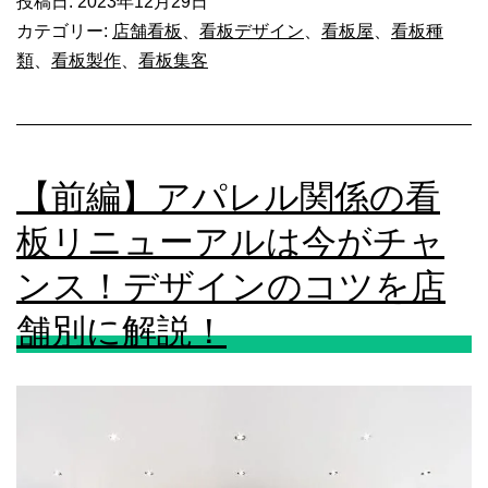
ア
投稿日:
2023年12月29日
イ
カテゴリー:
店舗看板
、
看板デザイン
、
看板屋
、
看板種
パ
ン
類
、
看板製作
、
看板集客
レ
や
ル
施
関
工
【前編】アパレル関係の看
係
事
の
板リニューアルは今がチャ
例
看
ンス！デザインのコツを店
を
板
ご
舗別に解説！
リ
紹
ニ
介
ュ
ー
ア