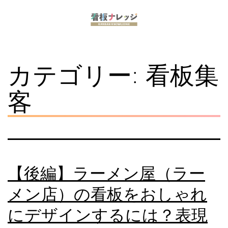
コ
ン
看
テ
板
ン
カテゴリー:
看板集
ナ
ツ
客
レ
へ
ッ
ス
ジ
キ
ッ
プ
【後編】ラーメン屋（ラー
メン店）の看板をおしゃれ
にデザインするには？表現