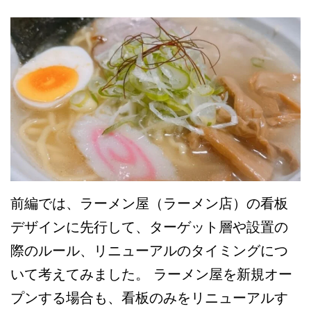
の
看
板
を
お
し
ゃ
れ
に
前編では、ラーメン屋（ラーメン店）の看板
デ
デザインに先行して、ターゲット層や設置の
ザ
際のルール、リニューアルのタイミングにつ
イ
いて考えてみました。 ラーメン屋を新規オー
ン
プンする場合も、看板のみをリニューアルす