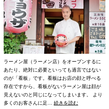
を
看
ご
板
紹
を
介！
お
し
ゃ
れ
に
ラーメン屋（ラーメン店）をオープンするに
デ
あたり、絶対に必要といっても過言ではない
ザ
のが「看板」です。看板はお店の顔と呼べる
イ
存在ですから、看板がないラーメン屋は顔が
ン
見えないのと同じになってしまいます。 より
す
【前
多くのお客さんに足…
続きを読む