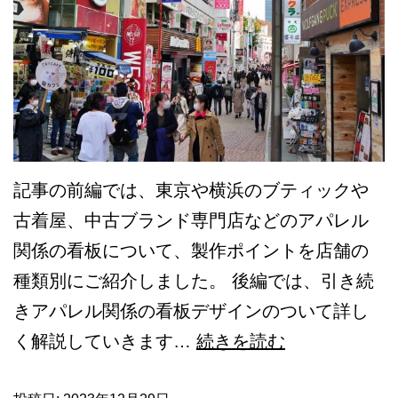
ブ
看
板
も
重
要！
記事の前編では、東京や横浜のブティックや
お
古着屋、中古ブランド専門店などのアパレル
し
関係の看板について、製作ポイントを店舗の
ゃ
種類別にご紹介しました。 後編では、引き続
れ
きアパレル関係の看板デザインのついて詳し
な
【後
く解説していきます…
続きを読む
デ
編】
ザ