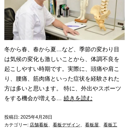
イ
ラ
ス
ト
が
冬から春、春から夏…など、季節の変わり目
重
は気候の変化も激しいことから、体調不良を
要！
起こしやすい時期です。実際に、頭痛や肩こ
看
り、腰痛、筋肉痛といった症状を経験された
板
方は多いと思います。 特に、外出やスポーツ
の
【前
をする機会が増える…
続きを読む
種
編】
類
接
投稿日:
2025年4月28日
カテゴリー:
店舗看板
、
看板デザイン
、
看板屋
、
看板工
や
骨