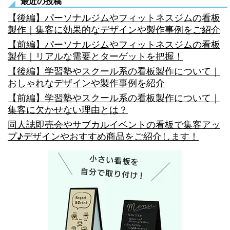
最近の投稿
ジ
オ
【後編】パーソナルジムやフィットネスジムの看板
送
製作｜集客に効果的なデザインや製作事例をご紹介
の
【前編】パーソナルジムやフィットネスジムの看板
り
看
製作｜リアルな需要とターゲットを把握！
板
【後編】学習塾やスクール系の看板製作について｜
おしゃれなデザインや製作事例を紹介
製
【前編】学習塾やスクール系の看板製作について｜
作
集客に欠かせない理由とは？
の
同人誌即売会やサブカルイベントの看板で集客アッ
ポ
プ♪デザインやおすすめ商品をご紹介します！
イ
ン
ト
を
ジ