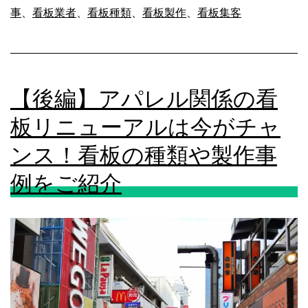
も
事
、
看板業者
、
看板種類
、
看板製作
、
看板集客
病
解
院
説
（ペ
【後編】アパレル関係の看
ッ
ト
板リニューアルは今がチャ
ク
ンス！看板の種類や製作事
リ
例をご紹介
ニ
ッ
ク）
で
は
サ