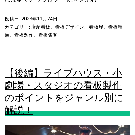
や
編】
製
ア
投稿日:
2023年11月24日
カテゴリー:
店舗看板
、
看板デザイン
、
看板屋
、
看板種
作
パ
類
、
看板製作
、
看板集客
事
レ
例
ル
を
関
ご
【後編】ライブハウス・小
係
紹
の
劇場・スタジオの看板製作
介
看
のポイントをジャンル別に
板
解説！
リ
ニ
ュ