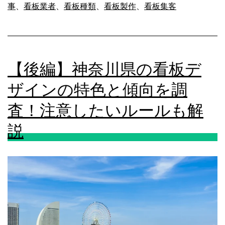
事
、
看板業者
、
看板種類
、
看板製作
、
看板集客
お
院
し
（整
ゃ
骨
れ
【後編】神奈川県の看板デ
院）
な
で
ザインの特色と傾向を調
デ
は
査！注意したいルールも解
ザ
〇
説
イ
〇
ン
が
も
集
解
客
説
に
つ