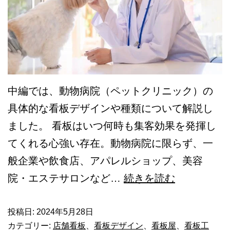
傾
向
を
調
査！
中編では、動物病院（ペットクリニック）の
注
具体的な看板デザインや種類について解説し
意
ました。 看板はいつ何時も集客効果を発揮し
し
てくれる心強い存在。動物病院に限らず、一
た
般企業や飲食店、アパレルショップ、美容
い
【後
院・エステサロンなど…
続きを読む
ル
編】
ー
動
投稿日:
2024年5月28日
ル
カテゴリー:
店舗看板
、
看板デザイン
、
看板屋
、
看板工
物