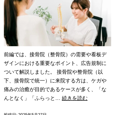
板
を
お
し
ゃ
れ
に
前編では、接骨院（整骨院）の需要や看板デ
デ
ザインにおける重要なポイント、広告規制に
ザ
ついて解説しました。 接骨院や整骨院（以
イ
下、接骨院で統一）に来院する方は、ケガや
ン
痛みの治癒が目的であるケースが多く、「な
す
【中
んとなく」「ふらっと…
続きを読む
る
編】
に
投稿日:
2025年5月27日