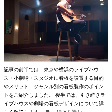
ー
ア
ル
は
今
が
チ
ャ
記事の前半では、東京や横浜のライブハウ
ン
ス・小劇場・スタジオに看板を設置する目的
ス！
やメリット、ジャンル別の看板製作のポイン
デ
トをご紹介しました。 後半では、引き続きラ
ザ
イブハウスや劇場の看板デザインについて詳
イ
【後
しく解説します。 ラ…
続きを読む