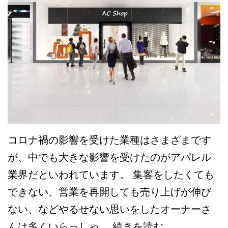
ル
は
今
が
チ
ャ
ン
ス！
コロナ禍の影響を受けた業種はさまざまです
看
が、中でも大きな影響を受けたのがアパレル
板
業界だといわれています。 集客をしたくても
の
できない、営業を再開しても売り上げが伸び
種
ない、などやるせない思いをしたオーナーさ
類
【前
んは多くいらっしゃ…
続きを読む