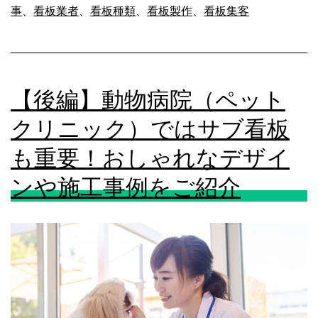
ス
事
、
看板業者
、
看板種類
、
看板製作
、
看板集客
川
に
県
注
の
意
【後編】動物病院（ペット
看
板
クリニック）ではサブ看板
デ
も重要！おしゃれなデザイ
ザ
ンや施工事例をご紹介
イ
ン
の
特
色
と