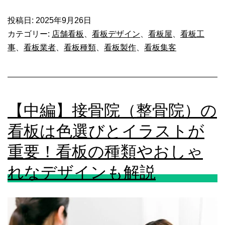
る
編】
に
ラ
投稿日:
2025年9月26日
カテゴリー:
店舗看板
、
看板デザイン
、
看板屋
、
看板工
は？
ー
事
、
看板業者
、
看板種類
、
看板製作
、
看板集客
SNS
メ
で
ン
ア
屋
イ
【中編】接骨院（整骨院）の
（ラ
デ
ー
看板は色選びとイラストが
ィ
メ
重要！看板の種類やおしゃ
ア
ン
れなデザインも解説
を
店）
学
の
ぼ
看
う！